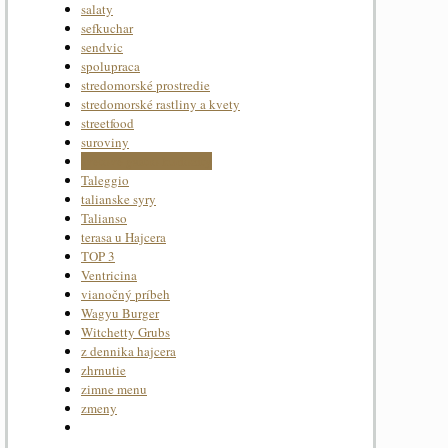
salaty
sefkuchar
sendvic
spolupraca
stredomorské prostredie
stredomorské rastliny a kvety
streetfood
suroviny
svetové gastro kuriozity
Taleggio
talianske syry
Talianso
terasa u Hajcera
TOP 3
Ventricina
vianočný príbeh
Wagyu Burger
Witchetty Grubs
z dennika hajcera
zhrnutie
zimne menu
zmeny