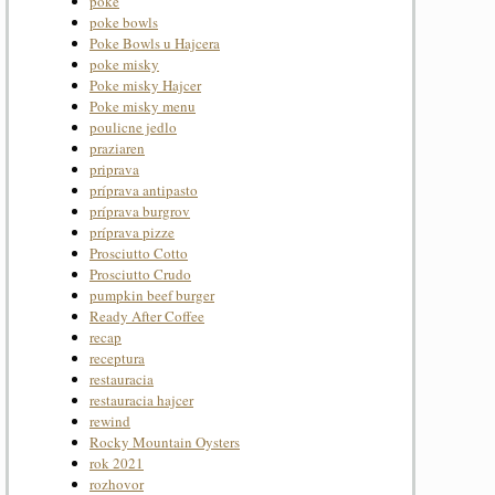
poke
poke bowls
Poke Bowls u Hajcera
poke misky
Poke misky Hajcer
Poke misky menu
poulicne jedlo
praziaren
priprava
príprava antipasto
príprava burgrov
príprava pizze
Prosciutto Cotto
Prosciutto Crudo
pumpkin beef burger
Ready After Coffee
recap
receptura
restauracia
restauracia hajcer
rewind
Rocky Mountain Oysters
rok 2021
rozhovor