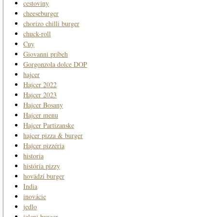
cestoviny
cheeseburger
chorizo chilli burger
chuck-roll
Cuy
Giovanni príbeh
Gorgonzola dolce DOP
hajcer
Hajcer 2022
Hajcer 2023
Hajcer Bosany
Hajcer menu
Hajcer Partizanske
hajcer pizza & burger
Hajcer pizzéria
historia
história pizzy
hovädzí burger
India
inovácie
jedlo
jeleni burger