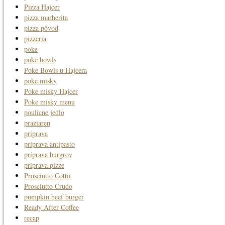
Pizza Hajcer
pizza marherita
pizza pôvod
pizzeria
poke
poke bowls
Poke Bowls u Hajcera
poke misky
Poke misky Hajcer
Poke misky menu
poulicne jedlo
praziaren
priprava
príprava antipasto
príprava burgrov
príprava pizze
Prosciutto Cotto
Prosciutto Crudo
pumpkin beef burger
Ready After Coffee
recap