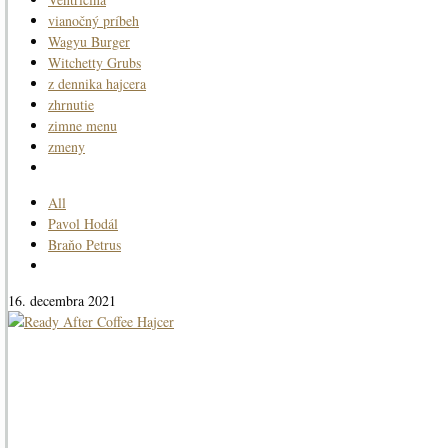
vianočný príbeh
Wagyu Burger
Witchetty Grubs
z dennika hajcera
zhrnutie
zimne menu
zmeny
All
Pavol Hodál
Braňo Petrus
16. decembra 2021