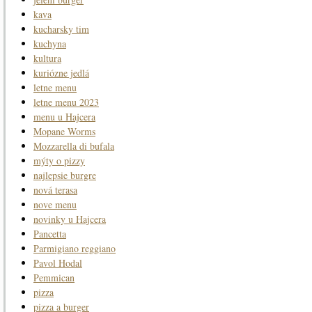
kava
kucharsky tim
kuchyna
kultura
kuriózne jedlá
letne menu
letne menu 2023
menu u Hajcera
Mopane Worms
Mozzarella di bufala
mýty o pizzy
najlepsie burgre
nová terasa
nove menu
novinky u Hajcera
Pancetta
Parmigiano reggiano
Pavol Hodal
Pemmican
pizza
pizza a burger