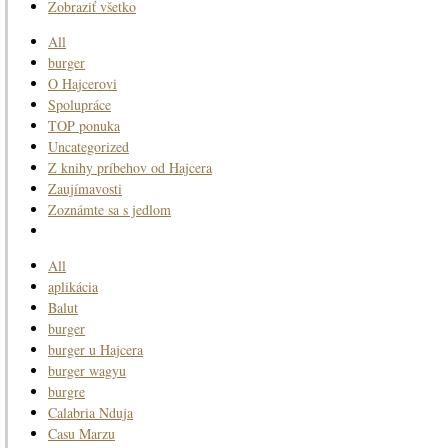
Zobraziť všetko
All
burger
O Hajcerovi
Spolupráce
TOP ponuka
Uncategorized
Z knihy príbehov od Hajcera
Zaujímavosti
Zoznámte sa s jedlom
All
aplikácia
Balut
burger
burger u Hajcera
burger wagyu
burgre
Calabria Nduja
Casu Marzu