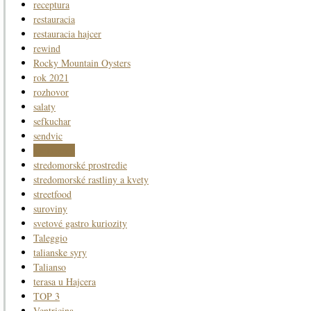
receptura
restauracia
restauracia hajcer
rewind
Rocky Mountain Oysters
rok 2021
rozhovor
salaty
sefkuchar
sendvic
spolupraca
stredomorské prostredie
stredomorské rastliny a kvety
streetfood
suroviny
svetové gastro kuriozity
Taleggio
talianske syry
Talianso
terasa u Hajcera
TOP 3
Ventricina