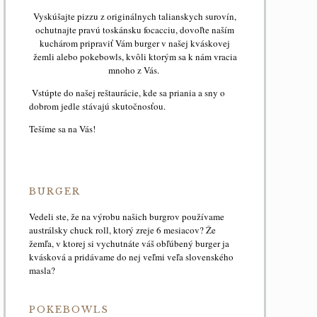
Vyskúšajte pizzu z originálnych talianskych surovín,
ochutnajte pravú toskánsku focacciu, dovoľte naším
kuchárom pripraviť Vám burger v našej kváskovej
žemli alebo pokebowls, kvôli ktorým sa k nám vracia
mnoho z Vás.
Vstúpte do našej reštaurácie, kde sa priania a sny o
dobrom jedle stávajú skutočnosťou.
Tešíme sa na Vás!
BURGER
Vedeli ste, že na výrobu našich burgrov používame
austrálsky chuck roll, ktorý zreje 6 mesiacov? Že
žemľa, v ktorej si vychutnáte váš obľúbený burger ja
kvásková a pridávame do nej veľmi veľa slovenského
masla?
POKEBOWLS